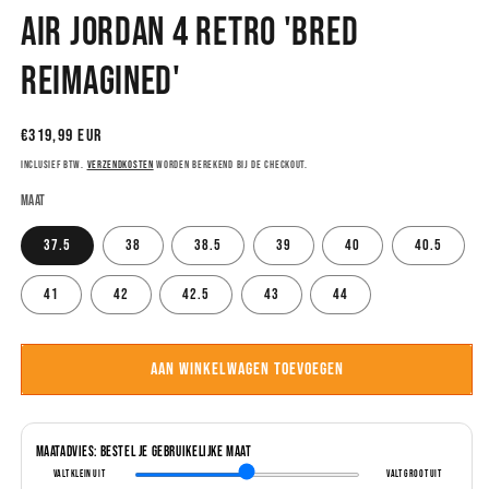
1
Air Jordan 4 Retro 'Bred
openen
in
modaal
Reimagined'
Normale
€319,99 EUR
prijs
Inclusief btw.
Verzendkosten
worden berekend bij de checkout.
Maat
37.5
38
38.5
39
40
40.5
41
42
42.5
43
44
Aan winkelwagen toevoegen
Maatadvies: Bestel je gebruikelijke maat
Valt klein uit
Valt groot uit