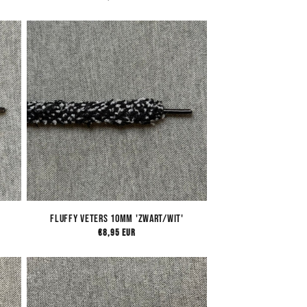
prijs
Fluffy Veters 10mm 'Zwart/Wit'
Normale
€8,95 EUR
prijs