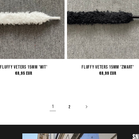
Fluffy Veters 15mm 'Wit'
Fluffy Veters 15mm 'Zwart'
Normale
€8,95 EUR
Normale
€8,99 EUR
prijs
prijs
1
2
Sn