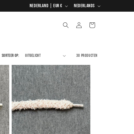
L
T
Retourneren binnen 14 dagen
Nederland | EUR €
Nederlands
a
a
n
a
Inloggen
Winkelwagen
d
l
/
r
Sorteer op:
30 producten
e
g
i
o