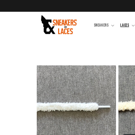
Meteen
100% echtheidsgarantie
naar de
content
SNEAKERS
LACES