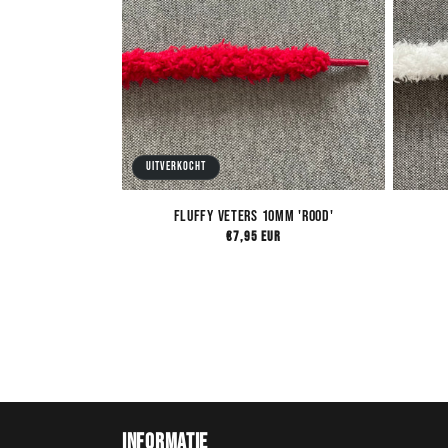
Uitverkocht
Fluffy Veters 10mm 'Rood'
Normale
€7,95 EUR
prijs
Informatie