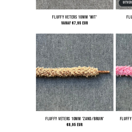
Uitve
Fluffy Veters 10mm 'Wit'
Fl
Normale
Vanaf €7,95 EUR
prijs
Fluffy Veters 10mm 'Zand/Bruin'
Fluffy
Normale
€8,95 EUR
prijs