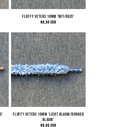
Fluffy Veters 10mm 'Wit/Roze'
Normale
€8,95 EUR
prijs
s'
Fluffy Veters 10mm 'Licht Blauw/Donker
Blauw'
Normale
€8,95 EUR