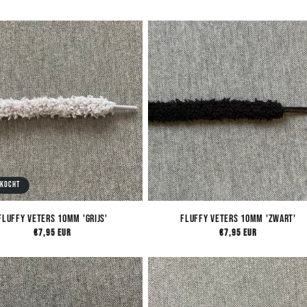
rkocht
Fluffy Veters 10mm 'Grijs'
Fluffy Veters 10mm 'Zwart'
Normale
€7,95 EUR
Normale
€7,95 EUR
prijs
prijs