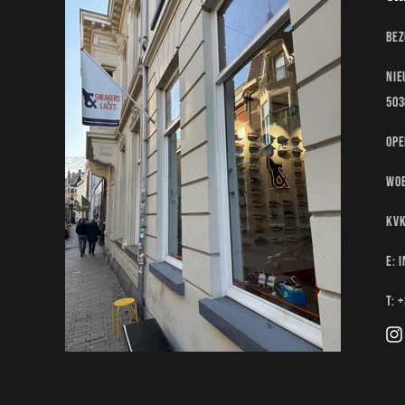
Bez
Nie
503
Ope
Woe
KvK
E: 
T: 
Ins