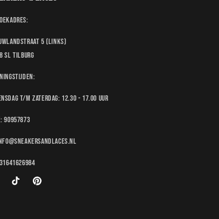
oekadres:
uwlandstraat 5 (links)
8 SL Tilburg
ningstijden:
nsdag t/m Zaterdag: 12.30 - 17.00 uur
: 90957873
Info@sneakersandlaces.nl
+31641626984
tagram
TikTok
Pinterest