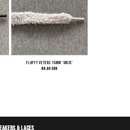
Fluffy Veters 15mm 'Grijs'
Normale
€9,95 EUR
prijs
eakers & Laces