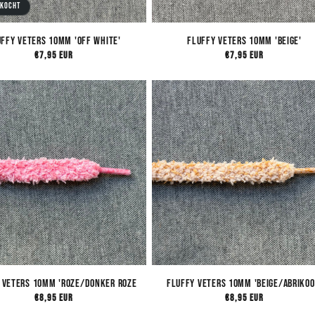
rkocht
uffy Veters 10mm 'Off White'
Fluffy Veters 10mm 'Beige'
Normale
€7,95 EUR
Normale
€7,95 EUR
prijs
prijs
 Veters 10mm 'Roze/Donker Roze
Fluffy Veters 10mm 'Beige/Abrikoo
Normale
€8,95 EUR
Normale
€8,95 EUR
prijs
prijs