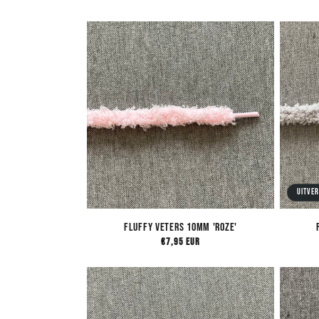
Uitve
Fluffy Veters 10mm 'Roze'
Normale
€7,95 EUR
prijs