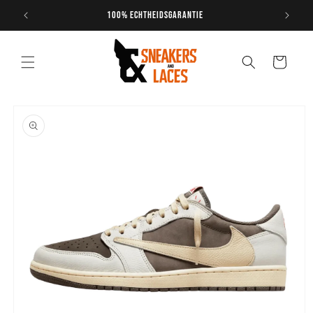
Meteen
naar de
100% echtheidsgarantie
content
Winkelwagen
Ga direct naar
productinformatie