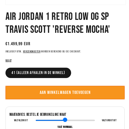
Media
1
Air Jordan 1 Retro Low OG SP
openen
in
modaal
Travis Scott 'Reverse Mocha'
Normale
€1.499,99 EUR
prijs
Inclusief btw.
Verzendkosten
worden berekend bij de checkout.
Maat
41 (alleen afhalen in de winkel)
Aan winkelwagen toevoegen
Maatadvies: Bestel je gebruikelijke maat
Valt klein uit
Valt groot uit
Valt normaal