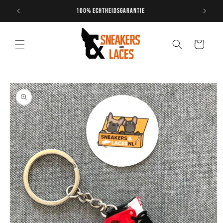
Meteen
naar de
Gratis verzending vanaf €200,-
content
Winkelwagen
Ga direct naar
productinformatie