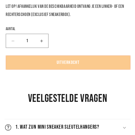
Let op! Afhankelijk van de beschikbaarheid ontvang je een linker- of een
rechterschoen
(exclusief sneakerbox)
.
Aantal
Aantal
Aantal
verlagen
verhogen
voor
voor
Air
Air
Uitverkocht
Jordan
Jordan
1
1
Retro
Retro
High
High
&#39;Chicago&#39;
&#39;Chicago&#39;
Veelgestelde Vragen
-
-
Mini
Mini
Sneaker
Sneaker
Sleutelhanger
Sleutelhanger
1. Wat zijn Mini Sneaker Sleutelhangers?