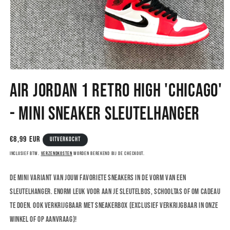
Media
1
Air Jordan 1 Retro High 'Chicago'
openen
in
modaal
- Mini Sneaker Sleutelhanger
Normale
€8,99 EUR
Uitverkocht
prijs
Inclusief btw.
Verzendkosten
worden berekend bij de checkout.
De mini variant van jouw favoriete sneakers in de vorm van een
sleutelhanger. Enorm leuk voor aan je sleutelbos, schooltas of om cadeau
te doen. Ook verkrijgbaar met sneakerbox (exclusief verkrijgbaar in onze
winkel of op aanvraag)!