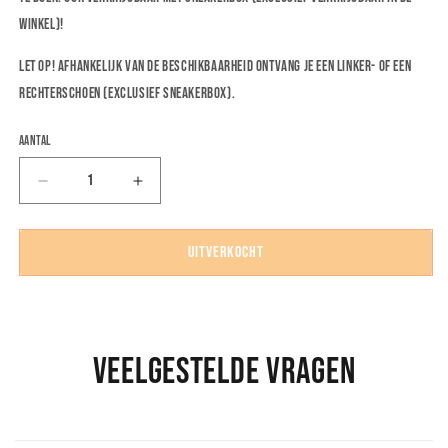
winkel)!
Let op! Afhankelijk van de beschikbaarheid ontvang je een linker- of een
rechterschoen
(exclusief sneakerbox)
.
Aantal
Aantal
Aantal
verlagen
verhogen
voor
voor
Air
Air
Uitverkocht
Jordan
Jordan
1
1
Retro
Retro
High
High
&#39;Black/White/Red&#39;
&#39;Black/White/Red&#39;
Veelgestelde Vragen
-
-
Mini
Mini
Sneaker
Sneaker
Sleutelhanger
Sleutelhanger