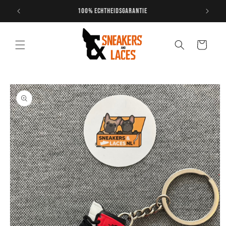
Meteen
naar de
Gratis verzending vanaf €200,-
content
Winkelwagen
Ga direct naar
productinformatie