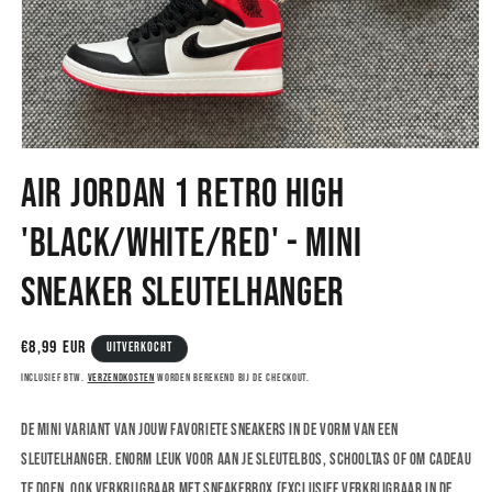
Media
1
Air Jordan 1 Retro High
openen
in
modaal
'Black/White/Red' - Mini
Sneaker Sleutelhanger
Normale
€8,99 EUR
Uitverkocht
prijs
Inclusief btw.
Verzendkosten
worden berekend bij de checkout.
De mini variant van jouw favoriete sneakers in de vorm van een
sleutelhanger. Enorm leuk voor aan je sleutelbos, schooltas of om cadeau
te doen. Ook verkrijgbaar met sneakerbox (exclusief verkrijgbaar in de