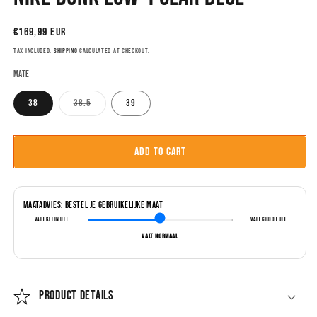
in
modal
Regular
€169,99 EUR
price
Tax included.
Shipping
calculated at checkout.
Mate
38
38.5
39
Add to cart
Maatadvies: Bestel je gebruikelijke maat
Valt klein uit
Valt groot uit
Valt normaal
PRODUCT DETAILS