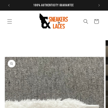
Skip to
100% authenticity guarantee
content
Cart
Skip to
product
information