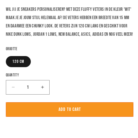
Wil jij je sneakers personaliseren? Met deze fluffy veters in de kleur 'Wit'
maak je je jouw stijl helemaal af! De veters hebben een breedte van 15 mm
en daarmee een chunky look. De veters zijn 120 cm lang en geschikt voor
Nike Dunk Lows, Jordan 1 Lows, New Balance, Asics, Adidas en nog veel meer!
Grootte
120 cm
Quantity
Decrease
Increase
quantity
quantity
for
for
Fluffy
Fluffy
Add to cart
Veters
Veters
15mm
15mm
&#39;Wit&#39;
&#39;Wit&#39;