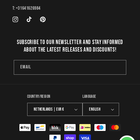
T: +31641626984
Instagram
TikTok
Pinterest
Subscribe to our newsletter and stay informed
about the latest releases and discounts!
Email
Country/region
Language
Netherlands | EUR €
English
Payment
methods