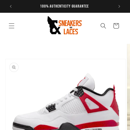
Skip to
content
Cart
Skip to
product
information